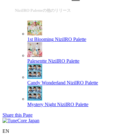
NiziIRO Paletteの他のリリース
1st Blooming
NiziIRO Palette
Palesentte
NiziIRO Palette
Candy Wonderland
NiziIRO Palette
Mystery Night
NiziIRO Palette
Share this Page
EN