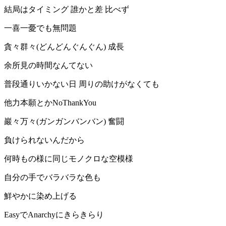
結局はタイミング 誰かと差 比べず
一喜一憂でも無問題
貪々群々(どんどんぐんぐん) 成長
余所見の時間なんてない
普段通りいかない日 周りの助けがなくても
他力本願とかNoThankYou
巖々万々(ガンガンバンバン) 奮闘
負けられないんだから
何時もの様に同じモノクロな空模様
自分の手でバラバラな色も
鮮やかに染め上げる
EasyでAnarchyにきらきらり