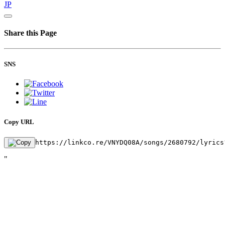
JP
Share this Page
SNS
Copy URL
https://linkco.re/VNYDQ08A/songs/2680792/lyrics
"