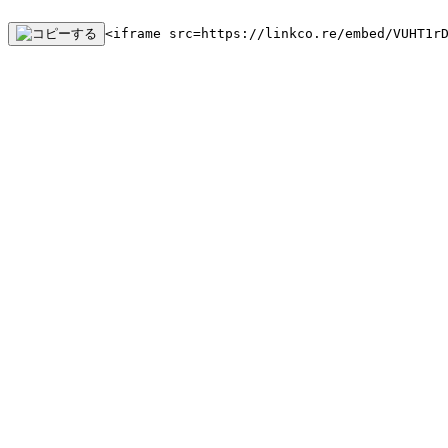
<iframe src=https://linkco.re/embed/VUHT1r