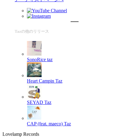
Tazの他のリリース
SonoRice
taz
Heart Campin
Taz
SEYAD
Taz
CAP (feat. maeco)
Taz
Lovelamp Records