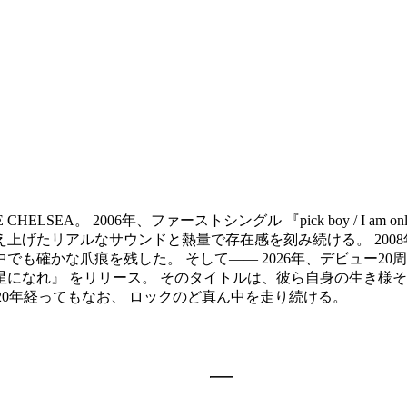
EA。 2006年、ファーストシングル 『pick boy / I am o
上げたリアルなサウンドと熱量で存在感を刻み続ける。 2008年
でも確かな爪痕を残した。 そして―― 2026年、デビュー2
な星になれ』 をリリース。 そのタイトルは、彼ら自身の生き様
。 20年経ってもなお、 ロックのど真ん中を走り続ける。