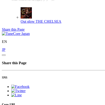
Out glow
THE CHELSEA
Share this Page
EN
JP
Share this Page
SNS
Copy URL