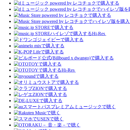
Hi-Res
Hi-Res