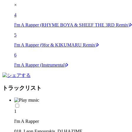
×
4
I'm A Rapper (RHYME BOYA & SHEEF THE 3RD Remix)
5
I'm A Rapper (9for & KIKUMARU Remix)
6
I'm A Rapper (Instrumental)
トラックリスト
1
I'm A Rapper
018, Leon Fanourakis, DJ HAZIME