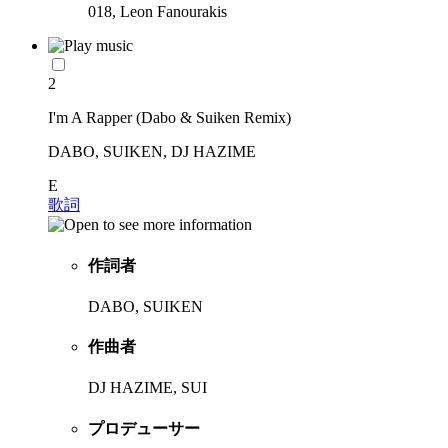
018, Leon Fanourakis
2
I'm A Rapper (Dabo & Suiken Remix)
DABO, SUIKEN, DJ HAZIME
E
歌詞
作詞者
DABO, SUIKEN
作曲者
DJ HAZIME, SUI
プロデューサー