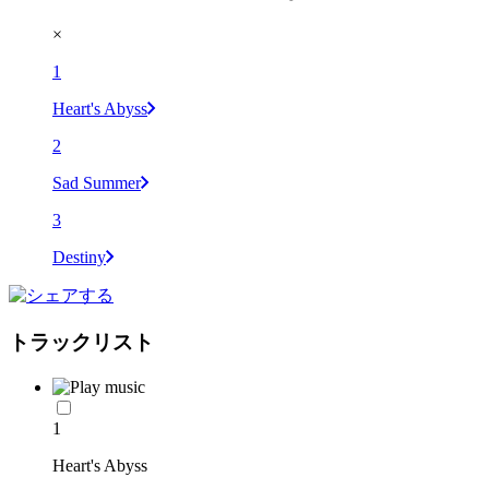
×
1
Heart's Abyss
2
Sad Summer
3
Destiny
トラックリスト
1
Heart's Abyss