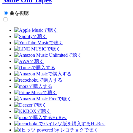
曲を視聴
Hi-Res
Hi-Res