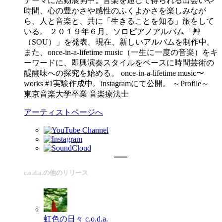
テーマに活動展開中。音楽を通して得られる出会いや
時間、心の豊かさや感性のふくよかさを楽しみなが
ら、人と音楽と、共に「生きることを知る」旅をして
いる。 ２０１９年６月、ソロピアノアルバム「艸
（SOU）」を発表。現在、新しいアルバムを制作中。
また、once-in-a-lifetime music（一生に一度の音楽）をキ
ーワードに、即興演奏スタイルをベースに時間芸術の
醍醐味への探究を始める。 once-in-a-lifetime music〜
works #1実験作成中。instagramにて公開。 ～Profile～
東京音楽大学卒業 音楽療法士
アーティストページへ
c.o.d.a.の他のリリース
虹色の日々
c.o.d.a.