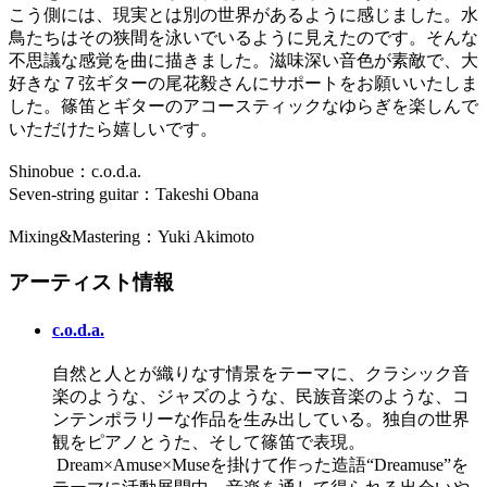
こう側には、現実とは別の世界があるように感じました。水
鳥たちはその狭間を泳いでいるように見えたのです。そんな
不思議な感覚を曲に描きました。滋味深い音色が素敵で、大
好きな７弦ギターの尾花毅さんにサポートをお願いいたしま
した。篠笛とギターのアコースティックなゆらぎを楽しんで
いただけたら嬉しいです。
Shinobue：c.o.d.a.
Seven-string guitar：Takeshi Obana
Mixing&Mastering：Yuki Akimoto
アーティスト情報
c.o.d.a.
自然と人とが織りなす情景をテーマに、クラシック音
楽のような、ジャズのような、民族音楽のような、コ
ンテンポラリーな作品を生み出している。独自の世界
観をピアノとうた、そして篠笛で表現。
Dream×Amuse×Museを掛けて作った造語“Dreamuse”を