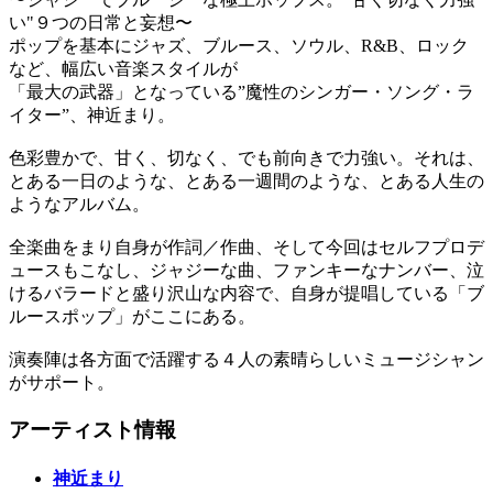
い"９つの日常と妄想〜
ポップを基本にジャズ、ブルース、ソウル、R&B、ロック
など、幅広い音楽スタイルが
「最大の武器」となっている”魔性のシンガー・ソング・ラ
イター”、神近まり。
色彩豊かで、甘く、切なく、でも前向きで力強い。それは、
とある一日のような、とある一週間のような、とある人生の
ようなアルバム。
全楽曲をまり自身が作詞／作曲、そして今回はセルフプロデ
ュースもこなし、ジャジーな曲、ファンキーなナンバー、泣
けるバラードと盛り沢山な内容で、自身が提唱している「ブ
ルースポップ」がここにある。
演奏陣は各方面で活躍する４人の素晴らしいミュージシャン
がサポート。
アーティスト情報
神近まり