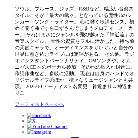
ソウル、ブルース、ジャズ、R&Bなど、幅広い音楽ス
タイルこそが「最大の武器」となっている魔性?!のシ
ンガー・ソング・ライター。 心に響く歌詞センス、初
めて聞く曲ですら口ずさんでしまうメロディーメーカ
ー。 それはまさにジャンルを飛び越えた「神近流」の
音楽スタイル。 天性の資質をフルに活かした、持ち前
の天然キャラで、オーディエンスをぐいぐいと自分の
世界に惹き込むライブには定評がある。 その他、ラジ
オアシスタントパーソナリティ、CMソングや、オム
ニバスCDへのボーカル参加、その他の歌入れ録音に、
作詞作曲など、多岐に活動。 現在は自身のバンドでオ
リジナルライブのほか、様々なミュージシャンとも共
演。 2025/10 アーティスト名変更：神近まり→神近ま
りこ
アーティストページへ