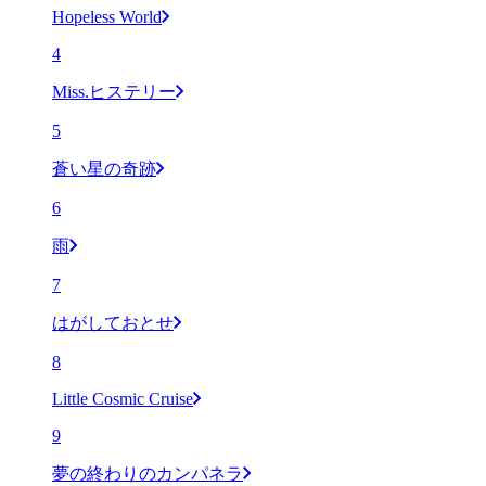
Hopeless World
4
Miss.ヒステリー
5
蒼い星の奇跡
6
雨
7
はがしておとせ
8
Little Cosmic Cruise
9
夢の終わりのカンパネラ