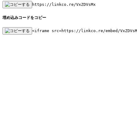
https://linkco.re/VxZDVsMx
埋め込みコードをコピー
<iframe src=https://linkco.re/embed/VxZDVs