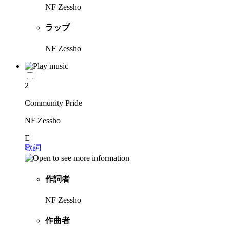
NF Zessho
ラップ
NF Zessho
2
Community Pride
NF Zessho
E
歌詞
作詞者
NF Zessho
作曲者