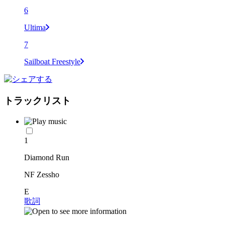
6
Ultima
7
Sailboat Freestyle
トラックリスト
1
Diamond Run
NF Zessho
E
歌詞