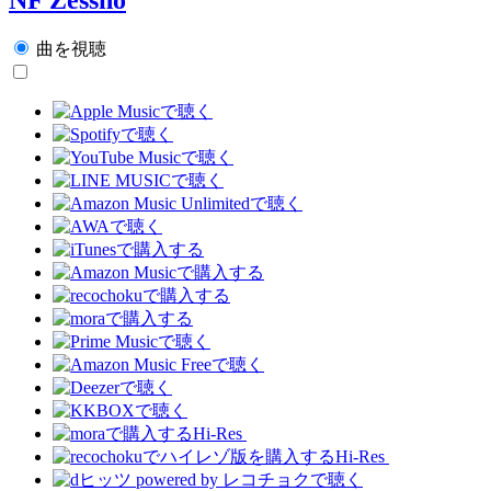
曲を視聴
Hi-Res
Hi-Res