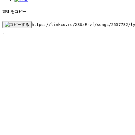
URLをコピー
https://linkco.re/X3UzErvf/songs/2557782/l
"