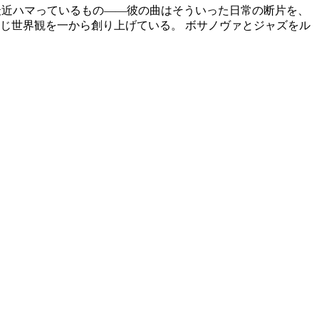
と、最近ハマっているもの——彼の曲はそういった日常の断片を、
じ世界観を一から創り上げている。 ボサノヴァとジャズをル