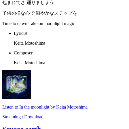
包まれてさ 踊りましょう
子供の様な心で 淑やかなステップを
Time to dawn Take on moonlight magic
Lyricist
Keita Motoshima
Composer
Keita Motoshima
Listen to In the moonlight by Keita Motoshima
Streaming / Download