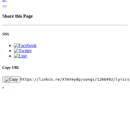
Share this Page
SNS
Copy URL
https://linkco.re/X7mYey8p/songs/1260492/lyrics
"