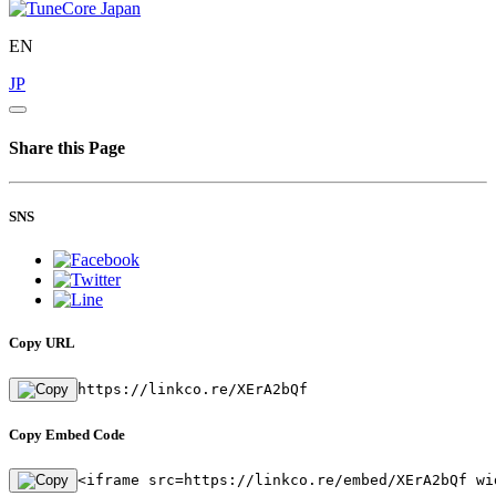
EN
JP
Share this Page
SNS
Copy URL
https://linkco.re/XErA2bQf
Copy Embed Code
<iframe src=https://linkco.re/embed/XErA2bQf wi