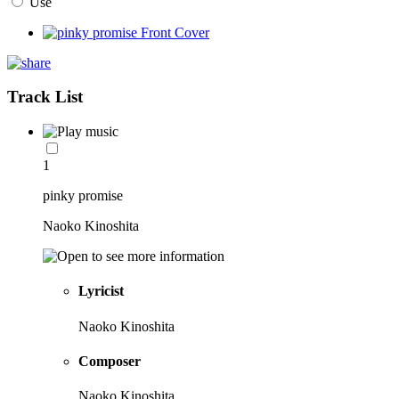
Use
Track List
1
pinky promise
Naoko Kinoshita
Lyricist
Naoko Kinoshita
Composer
Naoko Kinoshita