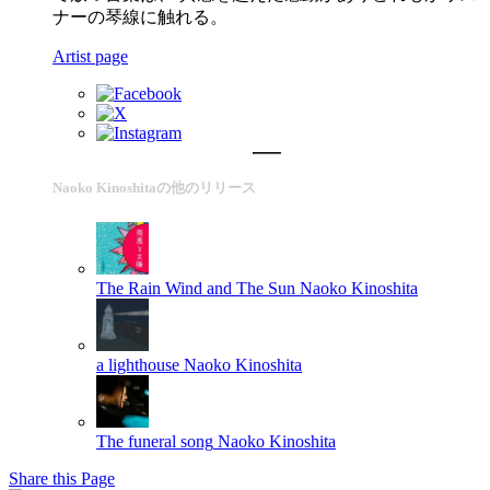
ナーの琴線に触れる。
Artist page
Naoko Kinoshitaの他のリリース
The Rain Wind and The Sun
Naoko Kinoshita
a lighthouse
Naoko Kinoshita
The funeral song
Naoko Kinoshita
Share this Page