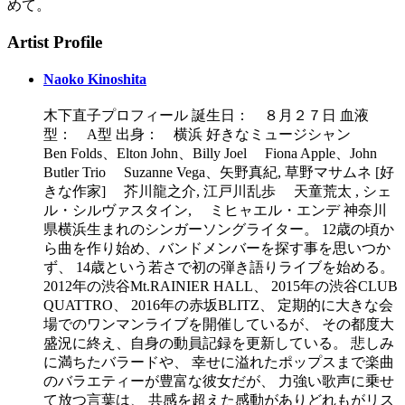
めて。
Artist Profile
Naoko Kinoshita
木下直子プロフィール 誕生日： ８月２７日 血液
型： A型 出身： 横浜 好きなミュージシャン
Ben Folds、Elton John、Billy Joel Fiona Apple、John
Butler Trio Suzanne Vega、矢野真紀, 草野マサムネ [好
きな作家] 芥川龍之介, 江戸川乱歩 天童荒太 , シェ
ル・シルヴァスタイン, ミヒャエル・エンデ 神奈川
県横浜生まれのシンガーソングライター。 12歳の頃か
ら曲を作り始め、バンドメンバーを探す事を思いつか
ず、 14歳という若さで初の弾き語りライブを始める。
2012年の渋谷Mt.RAINIER HALL、 2015年の渋谷CLUB
QUATTRO、 2016年の赤坂BLITZ、 定期的に大きな会
場でのワンマンライブを開催しているが、 その都度大
盛況に終え、自身の動員記録を更新している。 悲しみ
に満ちたバラードや、 幸せに溢れたポップスまで楽曲
のバラエティーが豊富な彼女だが、 力強い歌声に乗せ
て放つ言葉は、 共感を超えた感動がありどれもがリス