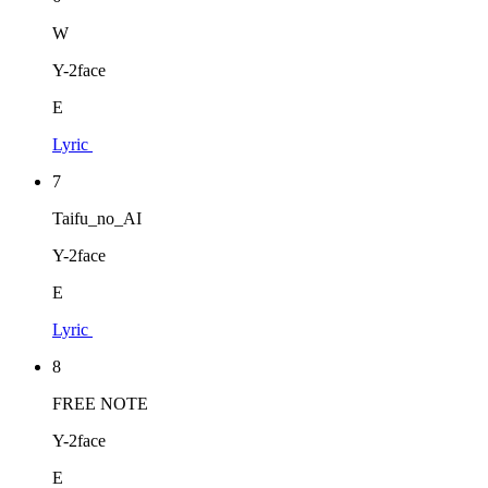
W
Y-2face
E
Lyric
7
Taifu_no_AI
Y-2face
E
Lyric
8
FREE NOTE
Y-2face
E