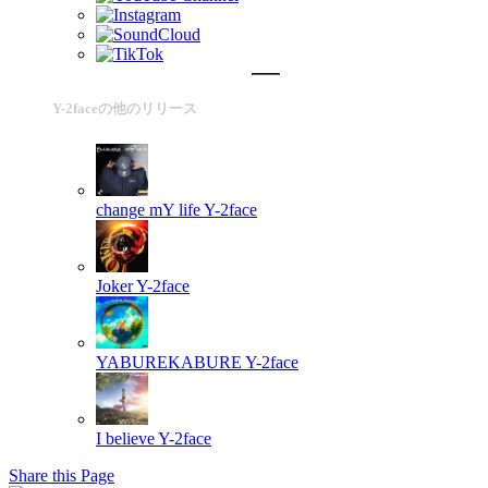
Y-2faceの他のリリース
change mY life
Y-2face
Joker
Y-2face
YABUREKABURE
Y-2face
I believe
Y-2face
Share this Page