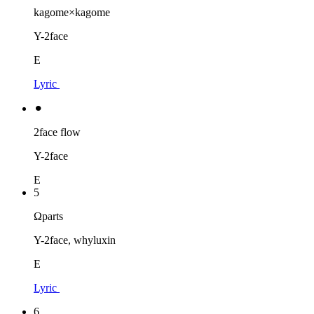
kagome×kagome
Y-2face
E
Lyric
⚫︎
2face flow
Y-2face
E
5
Ωparts
Y-2face, whyluxin
E
Lyric
6