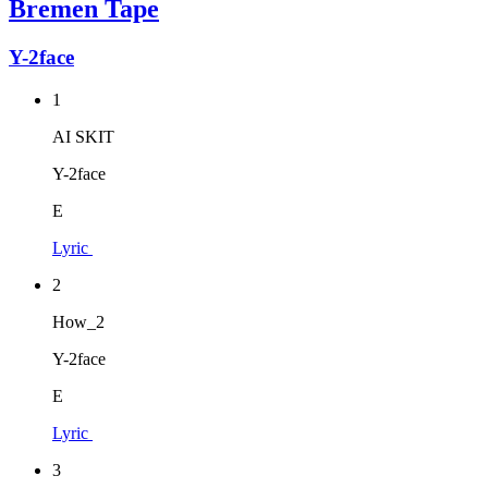
Bremen Tape
Y-2face
1
AI SKIT
Y-2face
E
Lyric
2
How_2
Y-2face
E
Lyric
3