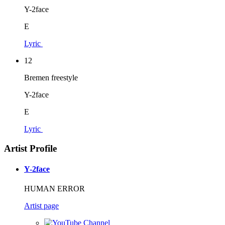
Y-2face
E
Lyric
12
Bremen freestyle
Y-2face
E
Lyric
Artist Profile
Y-2face
HUMAN ERROR
Artist page