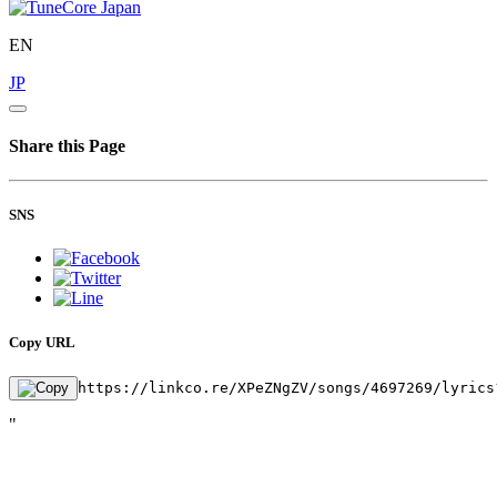
EN
JP
Share this Page
SNS
Copy URL
https://linkco.re/XPeZNgZV/songs/4697269/lyrics
"