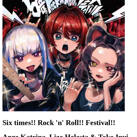
Six times!! Rock 'n' Roll!! Festival!!
Ange Katrina, Lize Helesta & Toko Inui