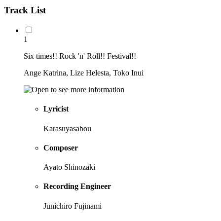
Track List
1
Six times!! Rock 'n' Roll!! Festival!!
Ange Katrina, Lize Helesta, Toko Inui
Lyricist
Karasuyasabou
Composer
Ayato Shinozaki
Recording Engineer
Junichiro Fujinami