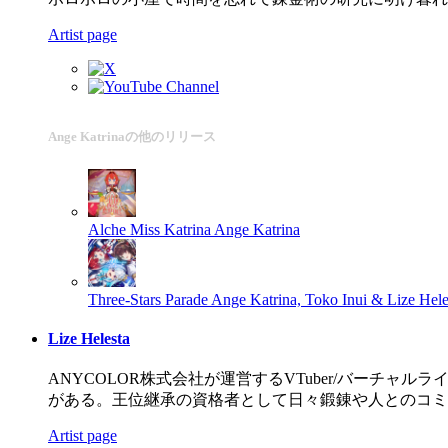
Artist page
Ange Katrinaの他のリリース
Alche Miss Katrina
Ange Katrina
Three-Stars Parade
Ange Katrina, Toko Inui & Lize Hele
Lize Helesta
ANYCOLOR株式会社が運営するVTuber/バー
がある。王位継承の資格者として日々鍛錬や人とのコミ
Artist page