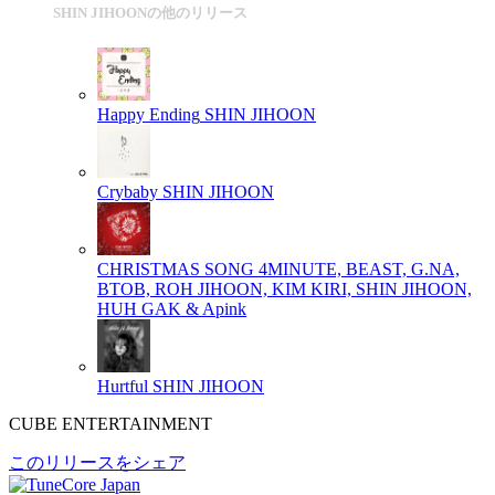
SHIN JIHOONの他のリリース
Happy Ending
SHIN JIHOON
Crybaby
SHIN JIHOON
CHRISTMAS SONG
4MINUTE, BEAST, G.NA,
BTOB, ROH JIHOON, KIM KIRI, SHIN JIHOON,
HUH GAK & Apink
Hurtful
SHIN JIHOON
CUBE ENTERTAINMENT
このリリースをシェア