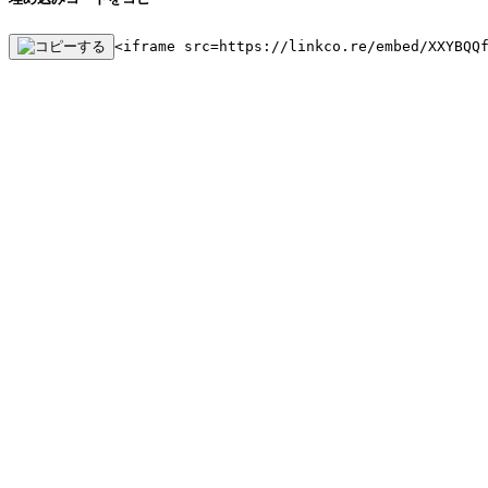
<iframe src=https://linkco.re/embed/XXYBQQ