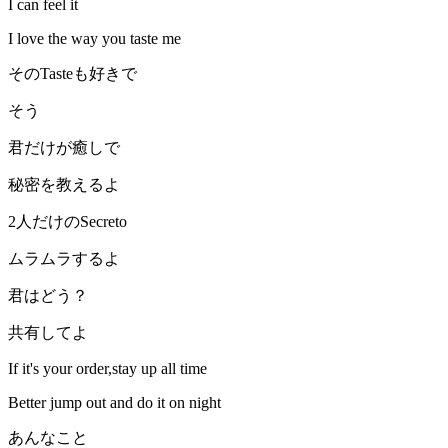
I can feel it
I love the way you taste me
そのTasteも好きで
そう
君だけが癒しで
秘密を教えるよ
2人だけのSecreto
ムラムラするよ
君はどう？
共有してよ
If it's your order,stay up all time
Better jump out and do it on night
あんなこと