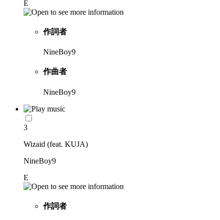
E
作詞者
NineBoy9
作曲者
NineBoy9
3
Wizaid (feat. KUJA)
NineBoy9
E
作詞者