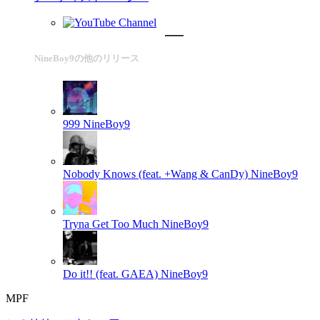
NineBoy9の他のリリース
999
NineBoy9
Nobody Knows (feat. +Wang & CanDy)
NineBoy9
Tryna Get Too Much
NineBoy9
Do it!! (feat. GAEA)
NineBoy9
MPF