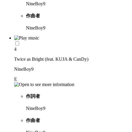
NineBoy9
作曲者
NineBoy9
4
Twice as Bright (feat. KUJA & CanDy)
NineBoy9
E
作詞者
NineBoy9
作曲者