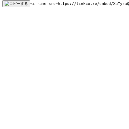
<iframe src=https://linkco.re/embed/XaTyza