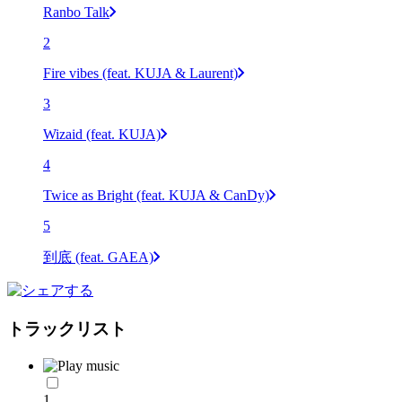
Ranbo Talk
2
Fire vibes (feat. KUJA & Laurent)
3
Wizaid (feat. KUJA)
4
Twice as Bright (feat. KUJA & CanDy)
5
到底 (feat. GAEA)
トラックリスト
1