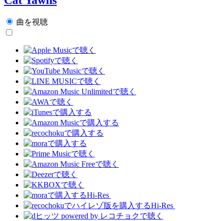
曲を視聴
Hi-Res
Hi-Res