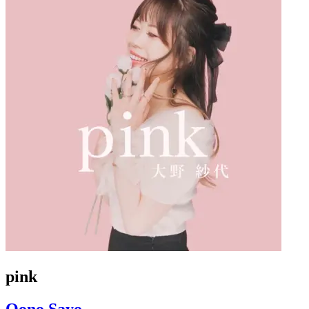
pink
Oono Sayo