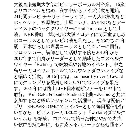
大阪音楽短期大学部ポピュラーボーカル科卒業。 16歳
よりゴスペルを始め、在学中からライブ活動を開始。
24時間テレビ チャリティーライブ、一万人の第九など
のイベント、福原美穂、土屋アンナ、JAY’EDなどアー
ティストのバッククワイヤーにsoul bird choirとして出
演。 NHK番組 我が心の大阪メロディにて天童よしみ
のコーラスとしてテレビ出演を果たし、そののちに1年
弱 五木ひろしの専属コーラスとしてツアーに同行。
ソロシンガー、講師として活動する傍ら2012年から
2017年まで自身がリーダーとして結成したゴスペルク
ワイヤー「B.child」で結婚式や各地のイベント、中之
島リーガロイヤルホテルでのカウントダウンライブな
ど幅広く活動。 2016年には、so music try over 40 award
にてグランプリを受賞しBIG CATでのライブを果た
す。 2021年には路上LIVE日本縦断ツアーを14都市で
敢行。 Koh Gaku & Tsudio Studio の楽曲へNeibissと共に
参加するなど幅広いジャンルで活躍中。 現在は配信ア
プリ SHOWROOMにてライバーとして毎日配信を行
いながら、ピアノボーカルユニット『w claire(ダブルク
レイル)』を結成。 ゴスペルで培った伸びやかで力強
い歌声を持ち味に、心に染みるバラードから心躍るア