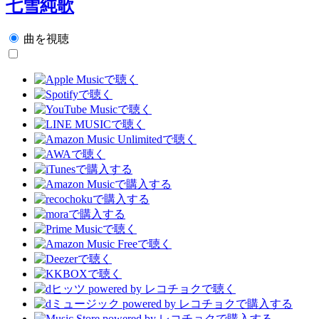
七雪純歌
曲を視聴