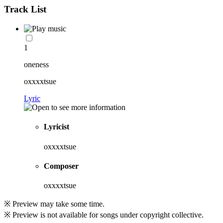
Track List
1
oneness
oxxxxtsue
Lyric
Lyricist
oxxxxtsue
Composer
oxxxxtsue
※ Preview may take some time.
※ Preview is not available for songs under copyright collective.