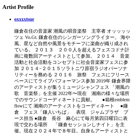
Artist Profile
oxxxxtsue
鎌倉在住の音楽家 潮風の唄音楽祭 主宰者 オッッッッ
ツェ Vo.Gt. 鎌倉在住のシンガーソングライター。 海や
風、星など自然や風景をモチーフに楽曲が織り成され
ている。 ２０１３ ２００人を超えるフェスコドナ計
画に複数回アーティストとして参加。 ２０１４ 音楽
活動と社会活動をコンセプトに社会音楽家フェスに参
加 ２０１４−２０１５ソラトニワ原宿ラジオパーソナ
リティーを務める ２０１６ 旅祭 フェスにフリース
ペースにてライブパフォーマンス参加 2019年 鎌倉界隈
のアーティストが集うミュージシャンフェス 「潮風の
歌 音楽祭」を主催 2022年〜現在 湘南の様々な場所
でのサウンドコーディネートに貢献。 ●箱根emblem
flowにて 湘南のアーティストをコーディネート ●鎌
倉 フェス「鎌人いちば」 表現 ジャムプラザ ブ
ース担当 ●鎌倉 長谷 麻心にて毎月第四日曜日に表
現で交わる場所 「鎌倉セッションしナイト」を主
催。現在２０２４年で８年目。自身もアーティストと