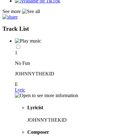
See more
Track List
1
No Fun
JOHNNYTHEKID
E
Lyric
Lyricist
JOHNNYTHEKID
Composer