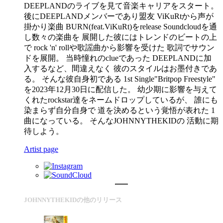
DEEPLANDのライブを見て音楽キャリアをスタート。
後にDEEPLANDメンバーであり盟友 ViKuRtから声が
掛かり楽曲 BURN(feat.ViKuRt)をrelease Soundcloudを通
し数々の楽曲を 展開した彼にはトレンドのビートの上
で rock 'n' rollや歌謡曲から影響を受けた 歌詞でサウン
ドを展開。 当時憧れのclueであった DEEPLANDに加
入するなど、間違えなく 彼のスタイルはお墨付きであ
る。 そんな彼自身初である 1st Single"Britpop Freestyle"
を2023年12月30日に配信した。 幼少期に影響を与えて
くれたrockstar達をネームドロップしているが、 誰にも
染まらず自分自身で 道を決めるという覚悟が表れた 1
曲になっている。 そんなJOHNNYTHEKIDの 活動に期
待しよう。
Artist page
JOHNNYTHEKIDの他のリリース