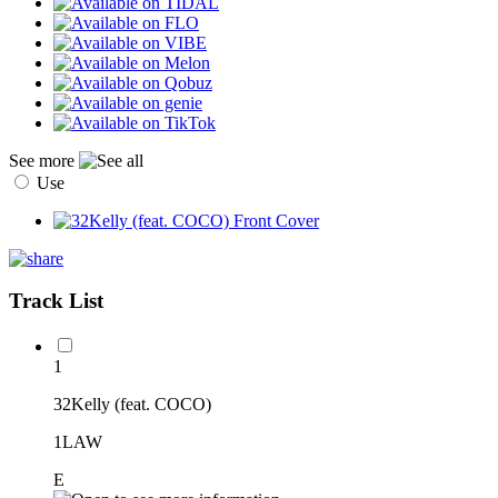
See more
Use
Track List
1
32Kelly (feat. COCO)
1LAW
E