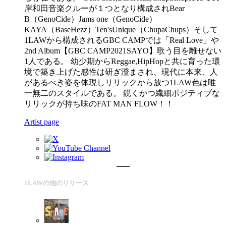
岸和田音楽クルーが１つとなり構成されBear
B（GenoCide）Jams one（GenoCide）
KAYA（BaseHezz）Ten'sUnique（ChupaChups）そして
1LAWから構成されるGBC CAMPでは「Real Love」や
2nd Album【GBC CAMP2021SAYO】歌う目を離せない
1人である。 幼少期からReggae,HipHopと共に育った環
境で築き上げた感性は研ぎ澄まされ、現代に本来、人
があるべき姿を体現しリリックから放つ1LAW色は唯
一無二のスタイルである。 鋭くかつ繊細ポジティブな
リリックが持ち味のFAT MAN FLOW！！
Artist page
1LAWの他のリリース