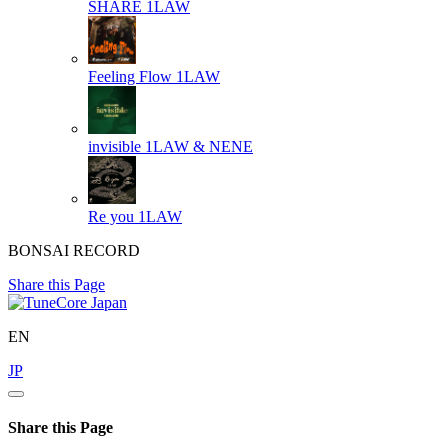
SHARE
1LAW
Feeling Flow
1LAW
invisible
1LAW & NENE
Re you
1LAW
BONSAI RECORD
Share this Page
EN
JP
Share this Page