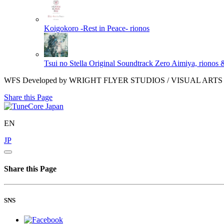
Koigokoro -Rest in Peace-
rionos
Tsui no Stella Original Soundtrack
Zero Aimiya, riono
WFS Developed by WRIGHT FLYER STUDIOS / VISUAL ARTS / 
Share this Page
EN
JP
Share this Page
SNS