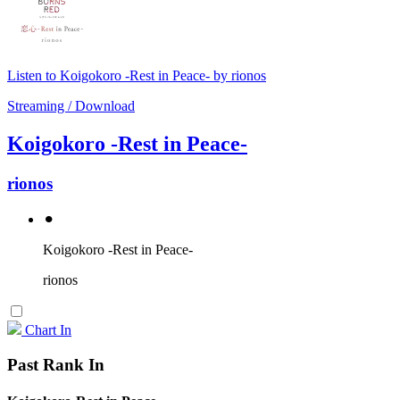
Listen to Koigokoro -Rest in Peace- by rionos
Streaming / Download
Koigokoro -Rest in Peace-
rionos
⚫︎
Koigokoro -Rest in Peace-
rionos
Chart In
Past Rank In