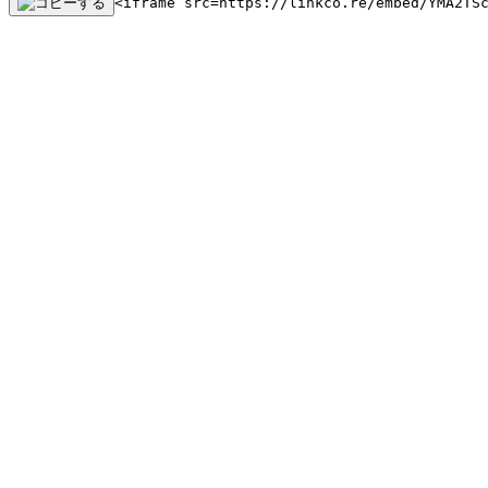
<iframe src=https://linkco.re/embed/YMA2TS