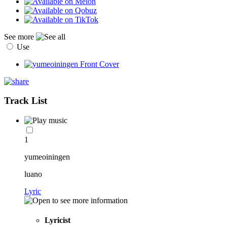
See more
Use
Track List
1
yumeoiningen
luano
Lyric
Lyricist