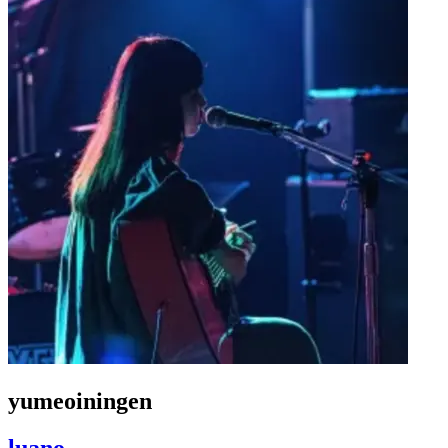
yumeoiningen
luano