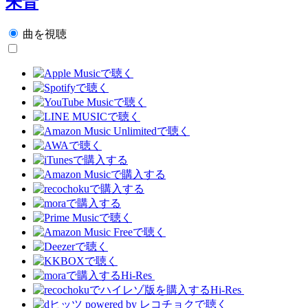
朱音
曲を視聴
Hi-Res
Hi-Res