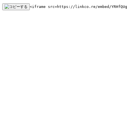
<iframe src=https://linkco.re/embed/YRHfQU