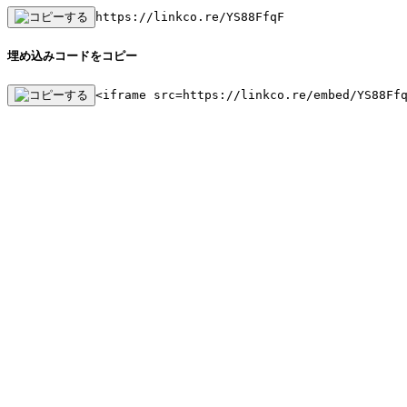
https://linkco.re/YS88FfqF
埋め込みコードをコピー
<iframe src=https://linkco.re/embed/YS88Ff