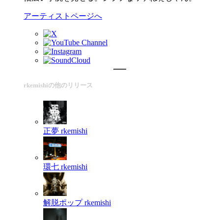
アーティストページへ
rkemishiの他のリリース
正夢
rkemishi
環七
rkemishi
解脱ポップ
rkemishi