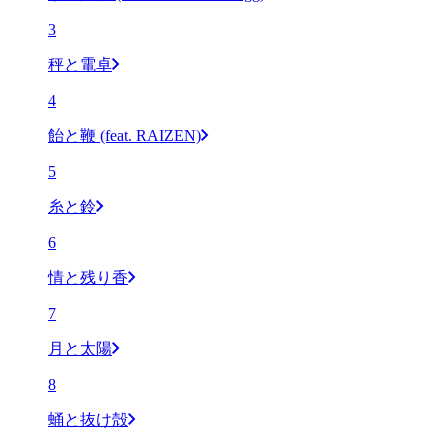
3
秤と電卓
4
飴と鞭 (feat. RAIZEN)
5
糸と鈴
6
情と残り香
7
月と太陽
8
蛹と抜け殻