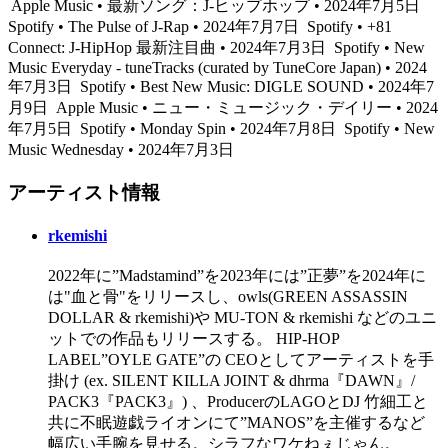
Apple Music • 最新ソング：J-ヒップホップ • 2024年7月5日
Spotify • The Pulse of J-Rap • 2024年7月7日
Spotify • +81
Connect: J-HipHop 最新注目曲 • 2024年7月3日
Spotify • New
Music Everyday - tuneTracks (curated by TuneCore Japan) • 2024
年7月3日
Spotify • Best New Music: DIGLE SOUND • 2024年7
月9日
Apple Music • ニュー・ミュージック・デイリー • 2024
年7月5日
Spotify • Monday Spin • 2024年7月8日
Spotify • New
Music Wednesday • 2024年7月3日
アーティスト情報
rkemishi
2022年に”Madstamind”を2023年には”正夢”を2024年に
は"血と骨"をリリースし、owls(GREEN ASSASSIN
DOLLAR & rkemishi)や MU-TON & rkemishi などのユニ
ットでの作品もリリースする。 HIP-HOP
LABEL”OYLE GATE”の CEOとしてアーティストを手
掛け (ex. SILENT KILLA JOINT & dhrma『DAWN』/
PACK3『PACK3』) 、ProducerのLAGOとDJ 竹細工と
共に不眠遊戯ライオンにて”MANOS”を主催するなど
幅広い手腕を見せる。シラフなワケねぇじゃん。