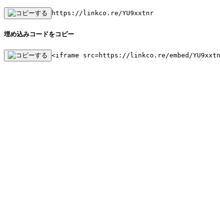
https://linkco.re/YU9xxtnr
埋め込みコードをコピー
<iframe src=https://linkco.re/embed/YU9xxt