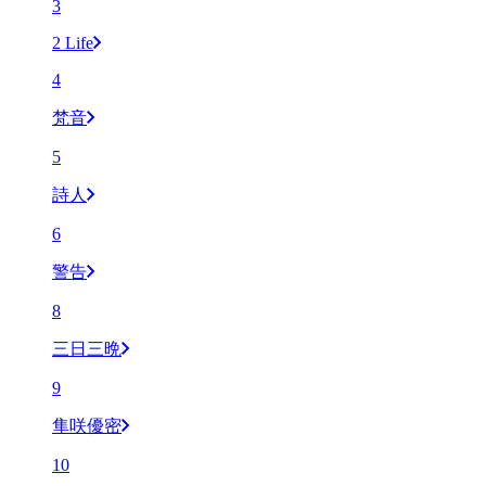
3
2 Life
4
梵音
5
詩人
6
警告
8
三日三晩
9
隼咲優密
10