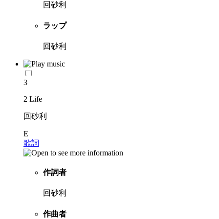
回砂利
ラップ
回砂利
3
2 Life
回砂利
E
歌詞
作詞者
回砂利
作曲者