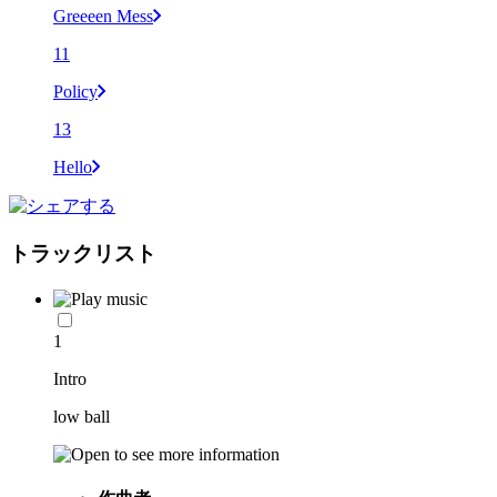
Greeeen Mess
11
Policy
13
Hello
トラックリスト
1
Intro
low ball