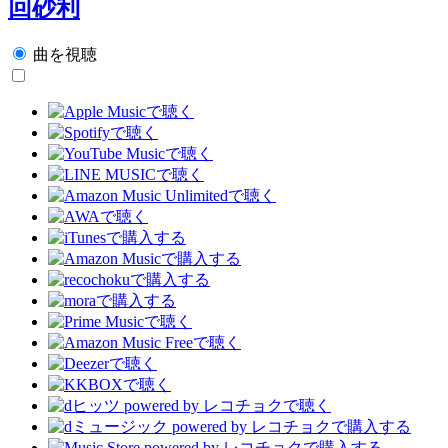
回砂利
曲を視聴