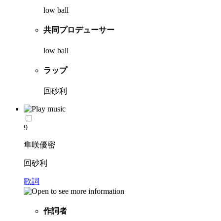
low ball
共同プロデューサー
low ball
ラップ
回砂利
9
隼咲優密
回砂利
歌詞
作詞者