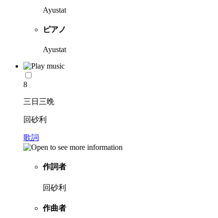
Ayustat
ピアノ
Ayustat
8
三日三晩
回砂利
歌詞
作詞者
回砂利
作曲者