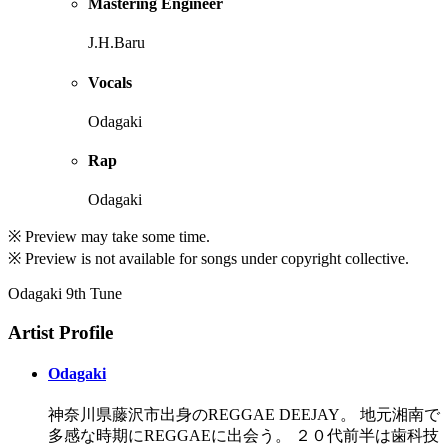
Mastering Engineer
J.H.Baru
Vocals
Odagaki
Rap
Odagaki
※ Preview may take some time.
※ Preview is not available for songs under copyright collective.
Odagaki 9th Tune
Artist Profile
Odagaki
神奈川県藤沢市出身のREGGAE DEEJAY。 地元湘南で
多感な時期にREGGAEに出会う。 ２０代前半は歯科技