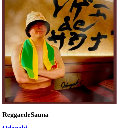
ReggaedeSauna
Odagaki