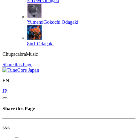
E·D·M
Odagaki
YumemiGokochi
Odagaki
8in1
Odagaki
ChupacabraMusic
Share this Page
EN
JP
Share this Page
SNS