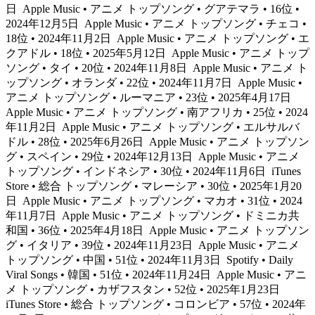
日
Apple Music • アニメ トップソング • グアテマラ • 16位 •
2024年12月5日
Apple Music • アニメ トップソング • チェコ •
18位 • 2024年11月2日
Apple Music • アニメ トップソング • エ
クアドル • 18位 • 2025年5月12日
Apple Music • アニメ トップ
ソング • タイ • 20位 • 2024年11月8日
Apple Music • アニメ ト
ップソング • オランダ • 22位 • 2024年11月7日
Apple Music •
アニメ トップソング • ルーマニア • 23位 • 2025年4月17日
Apple Music • アニメ トップソング • 南アフリカ • 25位 • 2024
年11月2日
Apple Music • アニメ トップソング • エルサルバ
ドル • 28位 • 2025年6月26日
Apple Music • アニメ トップソン
グ • スペイン • 29位 • 2024年12月13日
Apple Music • アニメ
トップソング • インドネシア • 30位 • 2024年11月6日
iTunes
Store • 総合 トップソング • マレーシア • 30位 • 2025年1月20
日
Apple Music • アニメ トップソング • マカオ • 31位 • 2024
年11月7日
Apple Music • アニメ トップソング • ドミニカ共
和国 • 36位 • 2025年4月18日
Apple Music • アニメ トップソン
グ • イタリア • 39位 • 2024年11月23日
Apple Music • アニメ
トップソング • 中国 • 51位 • 2024年11月3日
Spotify • Daily
Viral Songs • 韓国 • 51位 • 2024年11月24日
Apple Music • アニ
メ トップソング • カザフスタン • 52位 • 2025年1月23日
iTunes Store • 総合 トップソング • コロンビア • 57位 • 2024年