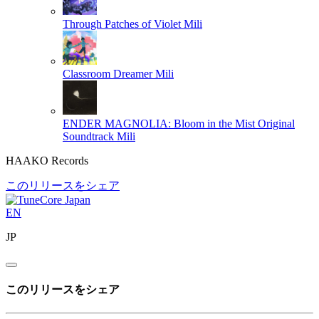
Through Patches of Violet
Mili
Classroom Dreamer
Mili
ENDER MAGNOLIA: Bloom in the Mist Original
Soundtrack
Mili
HAAKO Records
このリリースをシェア
EN
JP
このリリースをシェア