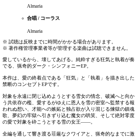
Almaria
合唱 / コーラス
Almaria
※ 試聴は反映までに時間がかかる場合があります。
※ 著作権管理事業者等が管理する楽曲は試聴できません。
愛しているから、壊してあげる。純粋すぎる狂気と執着が奏
でる、猟奇的ダーク・シンフォニーEP。
本作は、愛の終着点である「狂気」と「執着」を描き出した
禁断のコンセプトEPです。
対象を永遠に閉じ込めようとする雪女の情念、破滅へと向か
う共依存の檻、愛するがゆえに恩人を雪の密室へ監禁する報
われぬ想い、才能への嫉妬と独占欲が入り混じる煉獄の鎮魂
歌、夢幻の牢獄へ引きずり込む魔女の哄笑、そして絶対零度
の愛で対象を砕こうとする雪の女王——。
全編を通して響き渡る荘厳なクワイアと、猟奇的なまでに激