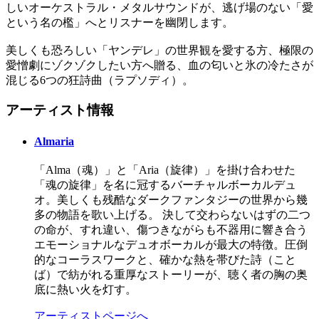
しいオーケストラル・メタルサウンドが、逃げ場のない「愛
という名の檻」へとリスナーを幽閉します。
美しくも恐ろしい「ヤンデレ」の世界観を愛する方、極限の
愛憎劇にゾクゾクしたい方へ贈る、血の匂いと氷の冷たさが
混じる6つの狂詩曲（ラプソディ）。
アーティスト情報
Almaria
「Alma（魂）」と「Aria（旋律）」を掛け合わせた
「魂の旋律」を名に冠するバーチャルボーカルデュ
オ。美しくも残酷なダークファンタジーの世界から幾
多の物語を歌い上げる。 決して交わらないはずの二つ
の命が、すれ違い、傷つきながらも不器用に響き合う
エモーショナルなデュオボーカルが最大の特徴。圧倒
的なコーラスワークと、確かな熱を帯びた詩（こと
ば）で紡がれる重厚なストーリーが、聴く者の胸の奥
底に熱い火を灯す。
アーティストページへ