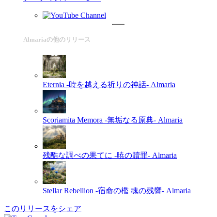
Almariaの他のリリース
Eternia -時を越える祈りの神話-
Almaria
Scoriamita Memora -無垢なる原典-
Almaria
残酷な調べの果てに -暁の贖罪-
Almaria
Stellar Rebellion -宿命の檻 魂の残響-
Almaria
このリリースをシェア