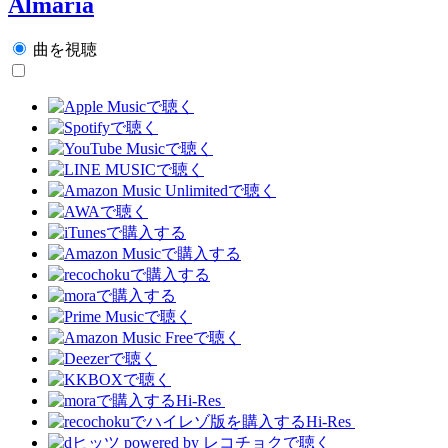
Almaria
曲を視聴
Hi-Res
Hi-Res