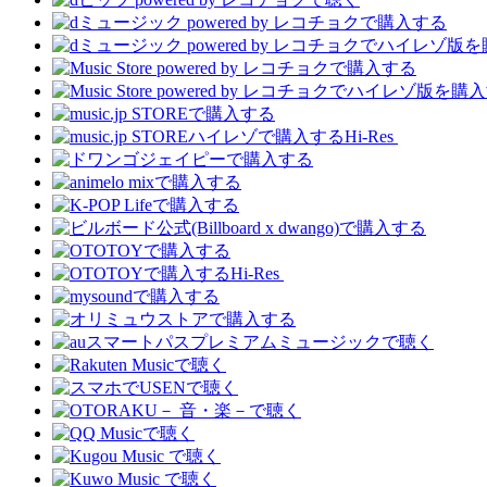
Hi-Res
Hi-Res