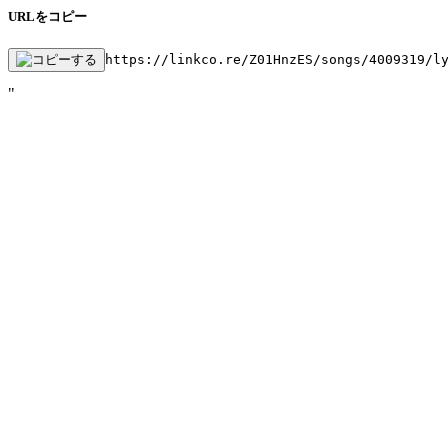
URLをコピー
https://linkco.re/Z01HnzES/songs/4009319/l
"