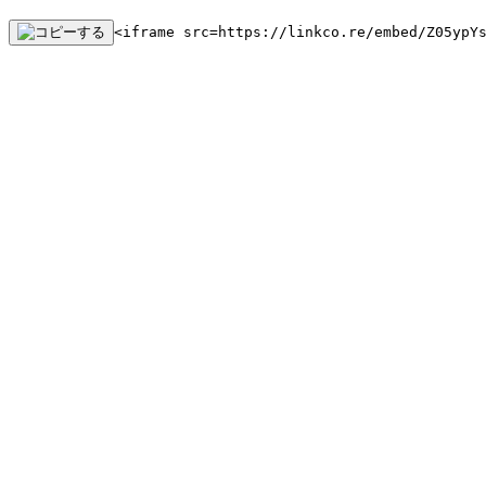
<iframe src=https://linkco.re/embed/Z05ypY