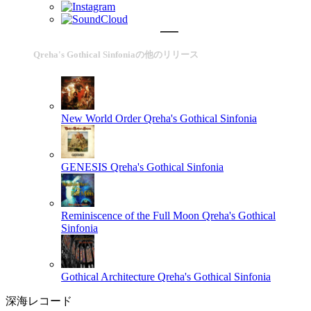
Qreha's Gothical Sinfoniaの他のリリース
New World Order
Qreha's Gothical Sinfonia
GENESIS
Qreha's Gothical Sinfonia
Reminiscence of the Full Moon
Qreha's Gothical
Sinfonia
Gothical Architecture
Qreha's Gothical Sinfonia
深海レコード