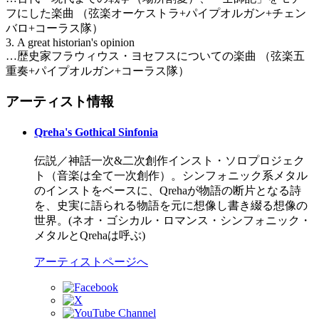
フにした楽曲 （弦楽オーケストラ+パイプオルガン+チェン
バロ+コーラス隊）
3. A great historian's opinion
…歴史家フラウィウス・ヨセフスについての楽曲 （弦楽五
重奏+パイプオルガン+コーラス隊）
アーティスト情報
Qreha's Gothical Sinfonia
伝説／神話一次&二次創作インスト・ソロプロジェク
ト（音楽は全て一次創作）。シンフォニック系メタル
のインストをベースに、Qrehaが物語の断片となる詩
を、史実に語られる物語を元に想像し書き綴る想像の
世界。(ネオ・ゴシカル・ロマンス・シンフォニック・
メタルとQrehaは呼ぶ)
アーティストページへ