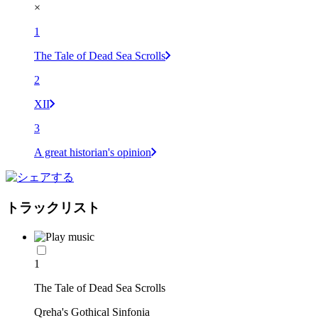
×
1
The Tale of Dead Sea Scrolls
2
XII
3
A great historian's opinion
トラックリスト
1
The Tale of Dead Sea Scrolls
Qreha's Gothical Sinfonia