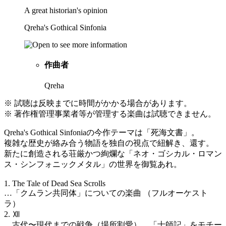
A great historian's opinion
Qreha's Gothical Sinfonia
作曲者
Qreha
※ 試聴は反映までに時間がかかる場合があります。
※ 著作権管理事業者等が管理する楽曲は試聴できません。
Qreha's Gothical Sinfoniaの今作テーマは「死海文書」。
複雑な歴史が絡み合う物語を独自の視点で紐解き、還す。
新たに創造される荘厳かつ絢爛な「ネオ・ゴシカル・ロマン
ス・シンフォニックメタル」の世界を御覧あれ。
1. The Tale of Dead Sea Scrolls
…「クムラン共同体」についての楽曲 （フルオーケスト
ラ）
2. Ⅻ
…古代〜現代までの戦争（場所割愛）、「士師記」をモチー