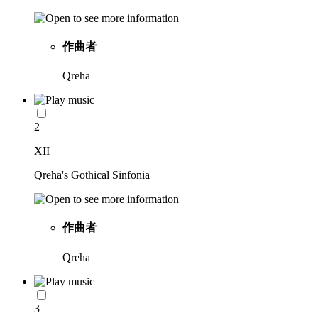
作曲者
Qreha
2
XII
Qreha's Gothical Sinfonia
作曲者
Qreha
3