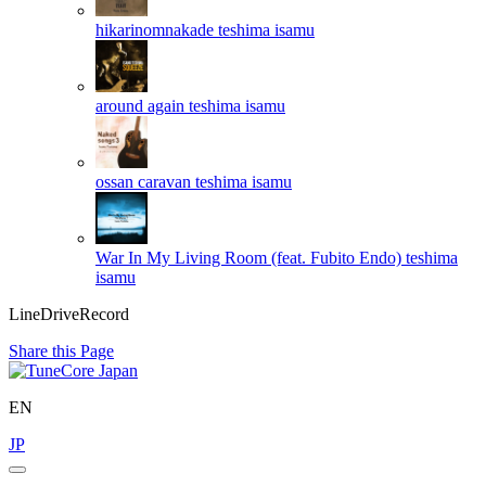
hikarinomnakade
teshima isamu
around again
teshima isamu
ossan caravan
teshima isamu
War In My Living Room (feat. Fubito Endo)
teshima
isamu
LineDriveRecord
Share this Page
EN
JP