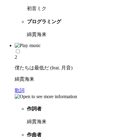
初音ミク
プログラミング
綿貫海来
2
僕たちは最低だ (feat. 月音)
綿貫海来
歌詞
作詞者
綿貫海来
作曲者