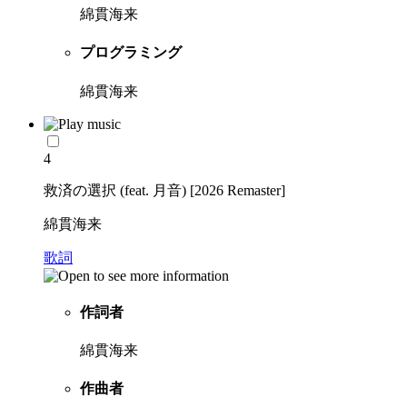
綿貫海来
プログラミング
綿貫海来
4
救済の選択 (feat. 月音) [2026 Remaster]
綿貫海来
歌詞
作詞者
綿貫海来
作曲者