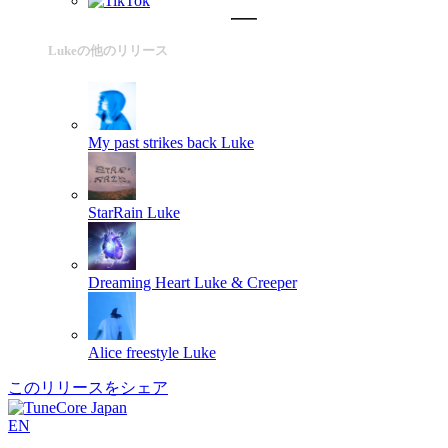
Lukeの他のリリース
My past strikes back
Luke
StarRain
Luke
Dreaming Heart
Luke & Creeper
Alice freestyle
Luke
このリリースをシェア
EN