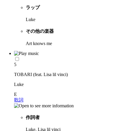
ラップ
Luke
その他の楽器
Art knows me
5
TOBARI (feat. Lisa lil vinci)
Luke
E
歌詞
作詞者
Luke, Lisa lil vinci