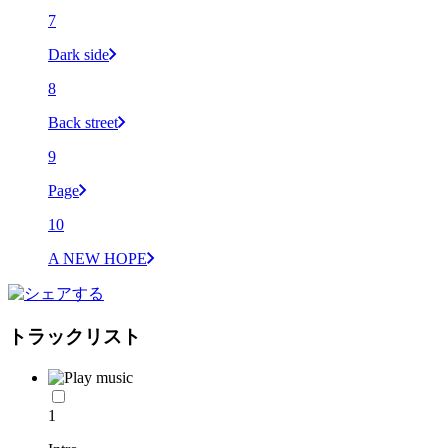
7
Dark side
8
Back street
9
Page
10
A NEW HOPE
トラックリスト
1