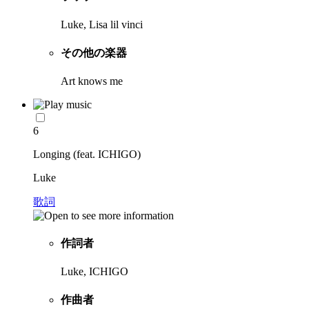
Luke, Lisa lil vinci
その他の楽器
Art knows me
6
Longing (feat. ICHIGO)
Luke
歌詞
作詞者
Luke, ICHIGO
作曲者