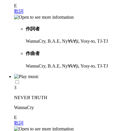
E
歌詞
作詞者
WannaCry, B.A.E, Ny∀k∀ji, Yosy-to, TJ-TJ
作曲者
WannaCry, B.A.E, Ny∀k∀ji, Yosy-to, TJ-TJ
3
NEVEЯ TЯUTH
WannaCry
E
歌詞