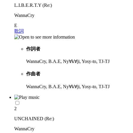
L.I.B.E.R.T.Y (Re:)
WannaCry
E
歌詞
作詞者
WannaCry, B.A.E, Ny∀k∀ji, Yosy-to, TJ-TJ
作曲者
WannaCry, B.A.E, Ny∀k∀ji, Yosy-to, TJ-TJ
2
UNCHAINED (Re:)
WannaCry