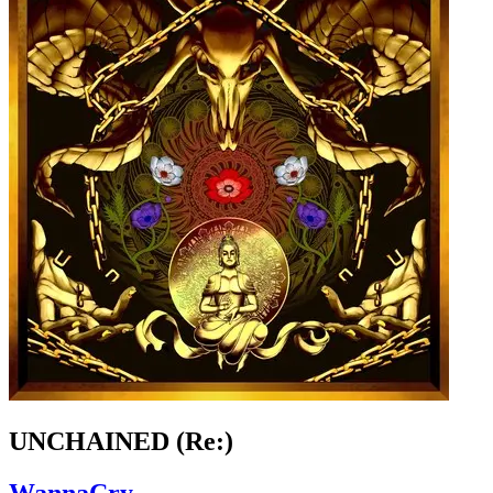
UNCHAINED (Re:)
WannaCry