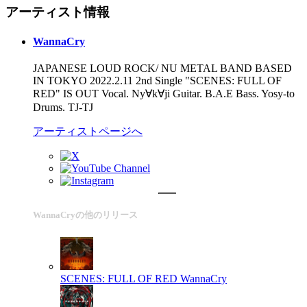
アーティスト情報
WannaCry
JAPANESE LOUD ROCK/ NU METAL BAND BASED
IN TOKYO 2022.2.11 2nd Single "SCENES: FULL OF
RED" IS OUT Vocal. Ny∀k∀ji Guitar. B.A.E Bass. Yosy-to
Drums. TJ-TJ
アーティストページへ
WannaCryの他のリリース
SCENES: FULL OF RED
WannaCry