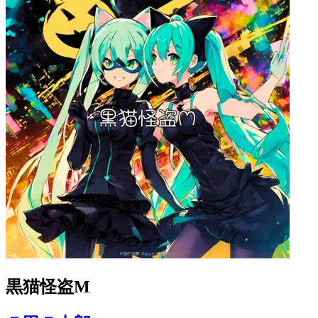
黒猫怪盗M