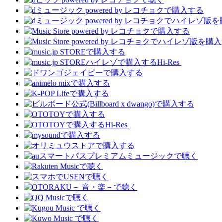
Hi-Res
Hi-Res