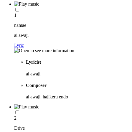
1
namae
ai awaji
Lyric
Lyricist
ai awaji
Composer
ai awaji, hajikeru endo
2
Drive