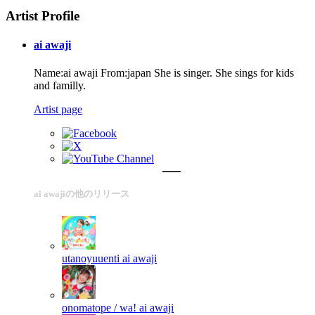
Artist Profile
ai awaji
Name:ai awaji From:japan She is singer. She sings for kids
and familly.
Artist page
ai awajiの他のリリース
utanoyuuenti
ai awaji
onomatope / wa!
ai awaji