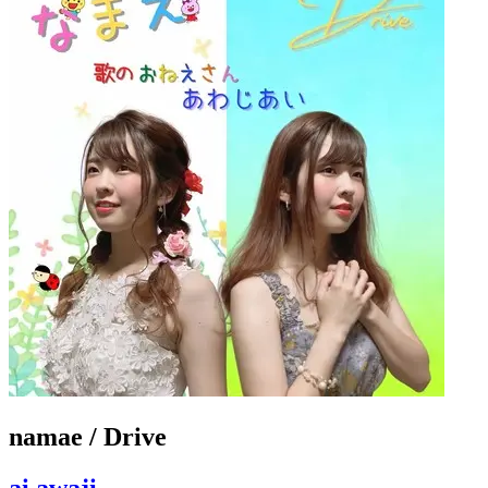
namae / Drive
ai awaji