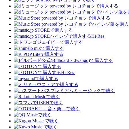
Hi-Res
Hi-Res