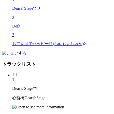
Dear☆Stageで!
2
Del
3
おてんばでハッピー?! (feat. もよしゅか)
トラックリスト
1
Dear☆Stageで!
心斎橋Dear☆Stage