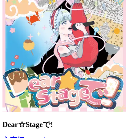
Dear☆Stageで!