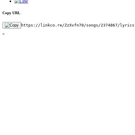
Copy URL
https://linkco.re/ZzXvfn70/songs/2374867/lyrics
"