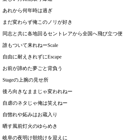
あれから何年時は過ぎ
まだ変わらず俺このノリが好き
同志と共に各地回るセントレアから全国へ飛び立つ便
誰もついて来れねーScale
自由に耐えきれずにEscape
お前が諦めた夢ごと背負う
Stageの上腕の見せ所
後ろ向きなままじゃ変われねー
自虐のネタじゃ俺は笑えねー
自惚れや妬みはお蔵入り
晒す風前灯火のゆらめき
岐阜の夜明け朝焼けを迎えに