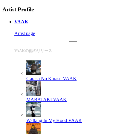
Artist Profile
VAAK
Artist page
VAAKの他のリリース
Garasu No Karasu
VAAK
MABATAKI
VAAK
Walking In My Hood
VAAK