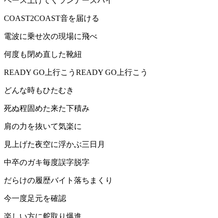
ペース上げてくランナーズハイ
COAST2COAST音を届ける
電波に乗せ次の現場に飛べ
何度も閉め直した靴紐
READY GO上行こうREADY GO上行こう
どんな時もひたむき
死ぬ程固めた来た下積み
肩の力を抜いて気楽に
見上げた夜空に浮かぶ三日月
中卒のガキ毎度誤字脱字
だらけの履歴バイト落ちまくり
今一度足元を確認
楽しい方に舵取り爆進