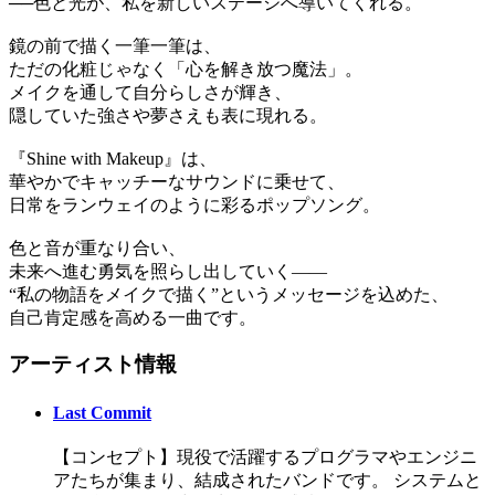
──色と光が、私を新しいステージへ導いてくれる。
鏡の前で描く一筆一筆は、
ただの化粧じゃなく「心を解き放つ魔法」。
メイクを通して自分らしさが輝き、
隠していた強さや夢さえも表に現れる。
『Shine with Makeup』は、
華やかでキャッチーなサウンドに乗せて、
日常をランウェイのように彩るポップソング。
色と音が重なり合い、
未来へ進む勇気を照らし出していく――
“私の物語をメイクで描く”というメッセージを込めた、
自己肯定感を高める一曲です。
アーティスト情報
Last Commit
【コンセプト】現役で活躍するプログラマやエンジニ
アたちが集まり、結成されたバンドです。 システムと