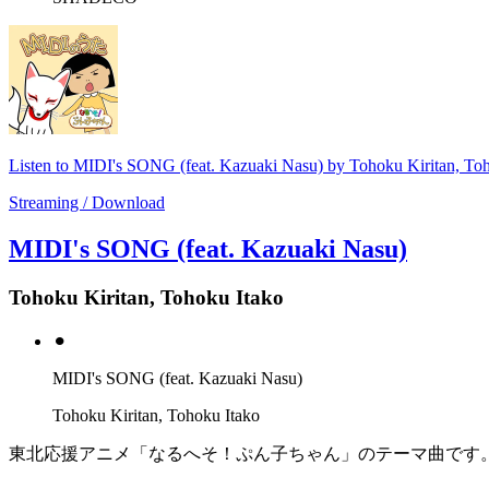
Listen to MIDI's SONG (feat. Kazuaki Nasu) by Tohoku Kiritan, To
Streaming / Download
MIDI's SONG (feat. Kazuaki Nasu)
Tohoku Kiritan, Tohoku Itako
⚫︎
MIDI's SONG (feat. Kazuaki Nasu)
Tohoku Kiritan, Tohoku Itako
東北応援アニメ「なるへそ！ぷん子ちゃん」のテーマ曲です