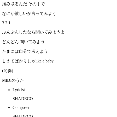
掴み取るんだ その手で
なにが欲しいか言ってみよう
3 2 1…
ぷんぷんしたなら聞いてみようよ
どんどん 聞いてみよう
たまには自分で考えよう
甘えてばかりじゃlike a baby
(間奏)
MIDIのうた
Lyricist
SHADECO
Composer
SHADECO