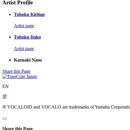
Artist Profile
Tohoku Kiritan
Artist page
Tohoku Itako
Artist page
Kazuaki Nasu
Share this Page
EN
JP
※ VOCALOID and VOCALO are trademarks of Yamaha Corporatio
Share this Page