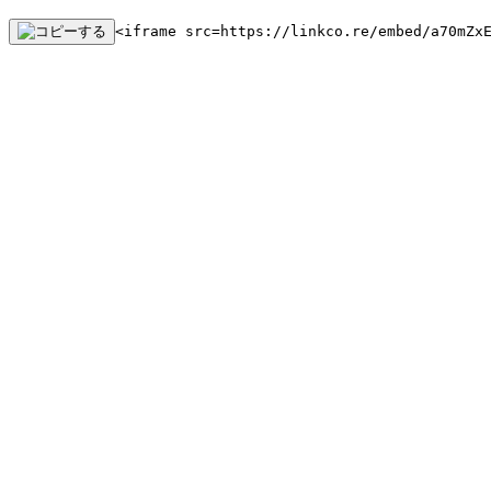
<iframe src=https://linkco.re/embed/a70mZx