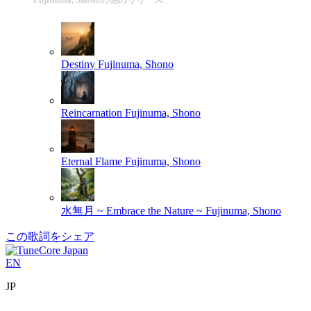
Destiny
Fujinuma, Shono
Reincarnation
Fujinuma, Shono
Eternal Flame
Fujinuma, Shono
水無月 ~ Embrace the Nature ~
Fujinuma, Shono
この歌詞をシェア
EN
JP