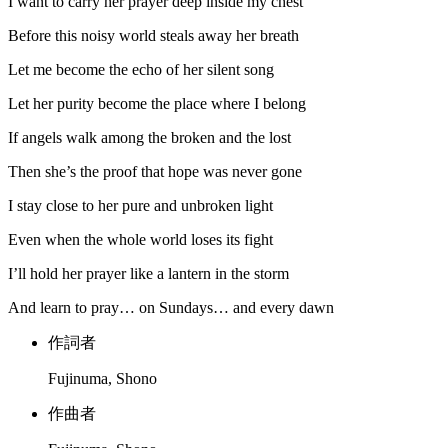
I want to carry her prayer deep inside my chest
Before this noisy world steals away her breath
Let me become the echo of her silent song
Let her purity become the place where I belong
If angels walk among the broken and the lost
Then she’s the proof that hope was never gone
I stay close to her pure and unbroken light
Even when the whole world loses its fight
I’ll hold her prayer like a lantern in the storm
And learn to pray… on Sundays… and every dawn
作詞者
Fujinuma, Shono
作曲者