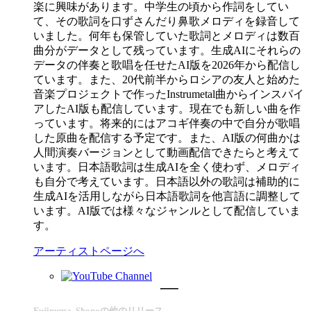
楽に興味があります。中学生の頃から作詞をしてい
て、その歌詞を口ずさんだり鼻歌メロディを録音して
いました。何年も保管していた歌詞とメロディは数百
曲分がデータとして残っています。生成AIにそれらの
データの伴奏と歌唱を任せたAI版を2026年から配信し
ています。また、20代前半からロシアの友人と始めた
音楽プロジェクトで作ったInstrumetal曲からインスパイ
アしたAI版も配信しています。現在でも新しい曲を作
っています。将来的にはアコギ伴奏の中で自分が歌唱
した原曲を配信する予定です。また、AI版の何曲かは
人間演奏バージョンとして動画配信できたらと考えて
います。日本語歌詞は生成AIを全く使わず、メロディ
も自分で考えています。日本語以外の歌詞は補助的に
生成AIを活用しながら日本語歌詞を他言語に調整して
います。AI版では様々なジャンルとして配信していま
す。
アーティストページへ
Fujinuma, Shonoの他のリリース